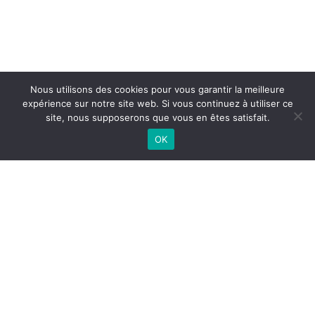
Nous utilisons des cookies pour vous garantir la meilleure
expérience sur notre site web. Si vous continuez à utiliser ce
site, nous supposerons que vous en êtes satisfait.
OK
Entraigues-sur-la-Sorgue
04 90 32 46 82
1834, route d’Avignon, 84320 Entraigues-sur-la-Sorgue