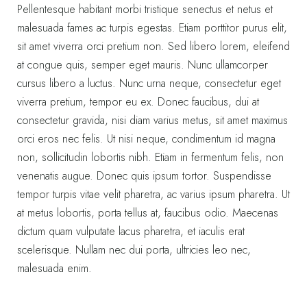
Pellentesque habitant morbi tristique senectus et netus et
malesuada fames ac turpis egestas. Etiam porttitor purus elit,
sit amet viverra orci pretium non. Sed libero lorem, eleifend
at congue quis, semper eget mauris. Nunc ullamcorper
cursus libero a luctus. Nunc urna neque, consectetur eget
viverra pretium, tempor eu ex. Donec faucibus, dui at
consectetur gravida, nisi diam varius metus, sit amet maximus
orci eros nec felis. Ut nisi neque, condimentum id magna
non, sollicitudin lobortis nibh. Etiam in fermentum felis, non
venenatis augue. Donec quis ipsum tortor. Suspendisse
tempor turpis vitae velit pharetra, ac varius ipsum pharetra. Ut
at metus lobortis, porta tellus at, faucibus odio. Maecenas
dictum quam vulputate lacus pharetra, et iaculis erat
scelerisque. Nullam nec dui porta, ultricies leo nec,
malesuada enim.