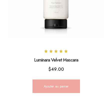
Note
Luminara Velvet Mascara
5.00
sur 5
$
49.00
Ajouter au panier