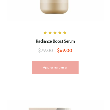
Note
Radiance Boost Serum
5.00
sur 5
$
79.00
$
69.00
Ajouter au panier