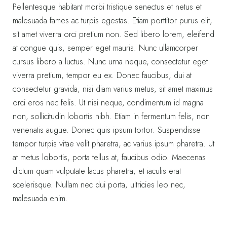
Pellentesque habitant morbi tristique senectus et netus et
malesuada fames ac turpis egestas. Etiam porttitor purus elit,
sit amet viverra orci pretium non. Sed libero lorem, eleifend
at congue quis, semper eget mauris. Nunc ullamcorper
cursus libero a luctus. Nunc urna neque, consectetur eget
viverra pretium, tempor eu ex. Donec faucibus, dui at
consectetur gravida, nisi diam varius metus, sit amet maximus
orci eros nec felis. Ut nisi neque, condimentum id magna
non, sollicitudin lobortis nibh. Etiam in fermentum felis, non
venenatis augue. Donec quis ipsum tortor. Suspendisse
tempor turpis vitae velit pharetra, ac varius ipsum pharetra. Ut
at metus lobortis, porta tellus at, faucibus odio. Maecenas
dictum quam vulputate lacus pharetra, et iaculis erat
scelerisque. Nullam nec dui porta, ultricies leo nec,
malesuada enim.