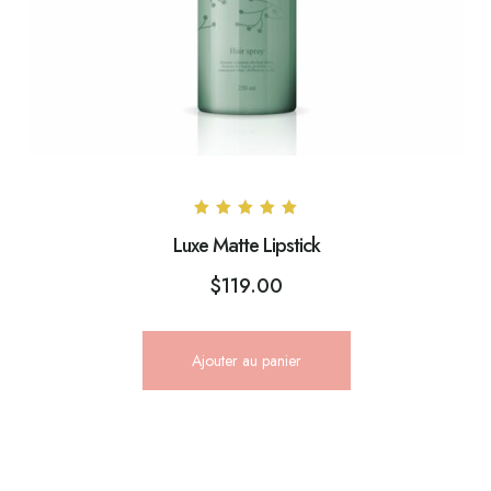
Note
Luxe Matte Lipstick
5.00
sur 5
$
119.00
Ajouter au panier