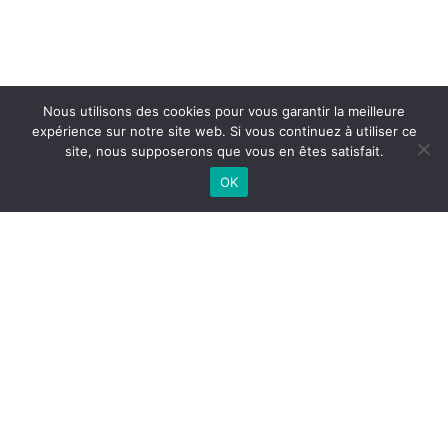
Nous utilisons des cookies pour vous garantir la meilleure
expérience sur notre site web. Si vous continuez à utiliser ce
site, nous supposerons que vous en êtes satisfait.
OK
Entraigues-sur-la-Sorgue
04 90 32 46 82
1834, route d’Avignon, 84320 Entraigues-sur-la-Sorgue
Carpentras