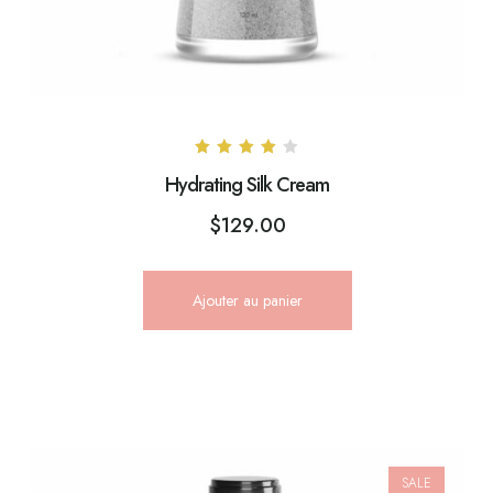
Note
Hydrating Silk Cream
4.00
sur 5
$
129.00
Ajouter au panier
SALE