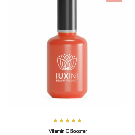
Note
Vitamin C Booster
5.00
sur 5