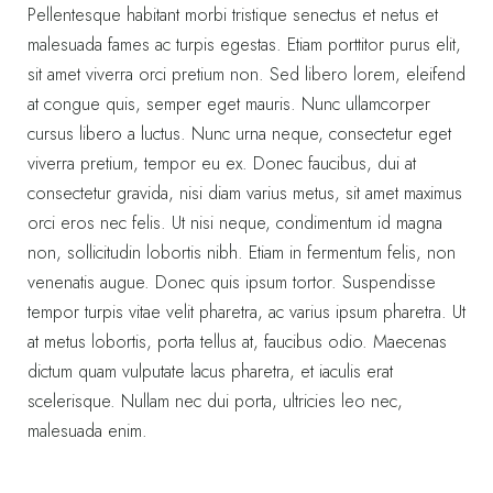
Pellentesque habitant morbi tristique senectus et netus et
malesuada fames ac turpis egestas. Etiam porttitor purus elit,
sit amet viverra orci pretium non. Sed libero lorem, eleifend
at congue quis, semper eget mauris. Nunc ullamcorper
cursus libero a luctus. Nunc urna neque, consectetur eget
viverra pretium, tempor eu ex. Donec faucibus, dui at
consectetur gravida, nisi diam varius metus, sit amet maximus
orci eros nec felis. Ut nisi neque, condimentum id magna
non, sollicitudin lobortis nibh. Etiam in fermentum felis, non
venenatis augue. Donec quis ipsum tortor. Suspendisse
tempor turpis vitae velit pharetra, ac varius ipsum pharetra. Ut
at metus lobortis, porta tellus at, faucibus odio. Maecenas
dictum quam vulputate lacus pharetra, et iaculis erat
scelerisque. Nullam nec dui porta, ultricies leo nec,
malesuada enim.