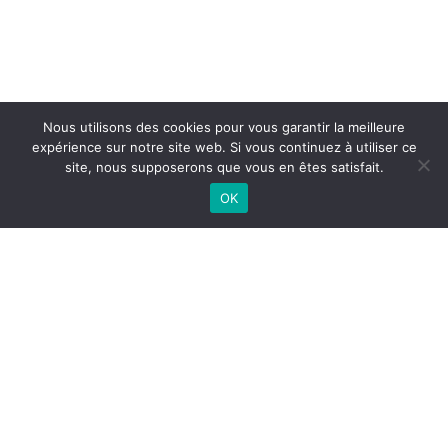
Nous utilisons des cookies pour vous garantir la meilleure
expérience sur notre site web. Si vous continuez à utiliser ce
site, nous supposerons que vous en êtes satisfait.
OK
Entraigues-sur-la-Sorgue
04 90 32 46 82
1834, route d’Avignon, 84320 Entraigues-sur-la-Sorgue