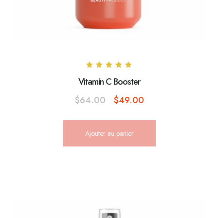
Note
Vitamin C Booster
5.00
sur 5
$
64.00
$
49.00
Ajouter au panier