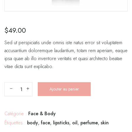
$
49.00
Sed ut perspiciatis unde omnis iste natus error sit voluptatem
accusantium doloremque laudantium, totam rem aperiam, eaque
ipsa quae ab illo inventore veritatis et quasi architecto beatae
vitae dicta sunt explicabo.
Ajouter au panier
Catégorie :
Face & Body
Étiquettes :
body
,
face
,
lipsticks
,
oil
,
perfume
,
skin