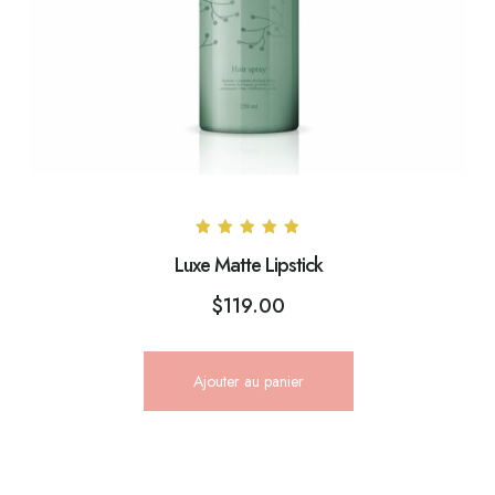
Note
Luxe Matte Lipstick
5.00
sur 5
$
119.00
Ajouter au panier