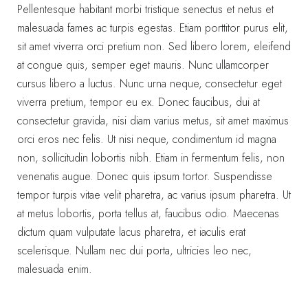
Pellentesque habitant morbi tristique senectus et netus et
malesuada fames ac turpis egestas. Etiam porttitor purus elit,
sit amet viverra orci pretium non. Sed libero lorem, eleifend
at congue quis, semper eget mauris. Nunc ullamcorper
cursus libero a luctus. Nunc urna neque, consectetur eget
viverra pretium, tempor eu ex. Donec faucibus, dui at
consectetur gravida, nisi diam varius metus, sit amet maximus
orci eros nec felis. Ut nisi neque, condimentum id magna
non, sollicitudin lobortis nibh. Etiam in fermentum felis, non
venenatis augue. Donec quis ipsum tortor. Suspendisse
tempor turpis vitae velit pharetra, ac varius ipsum pharetra. Ut
at metus lobortis, porta tellus at, faucibus odio. Maecenas
dictum quam vulputate lacus pharetra, et iaculis erat
scelerisque. Nullam nec dui porta, ultricies leo nec,
malesuada enim.