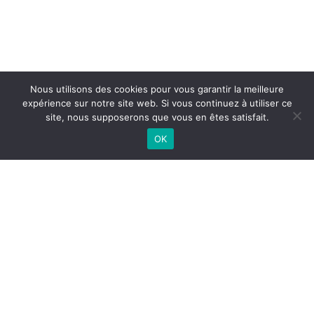
Nous utilisons des cookies pour vous garantir la meilleure
expérience sur notre site web. Si vous continuez à utiliser ce
site, nous supposerons que vous en êtes satisfait.
OK
Entraigues-sur-la-Sorgue
04 90 32 46 82
1834, route d’Avignon, 84320 Entraigues-sur-la-Sorgue