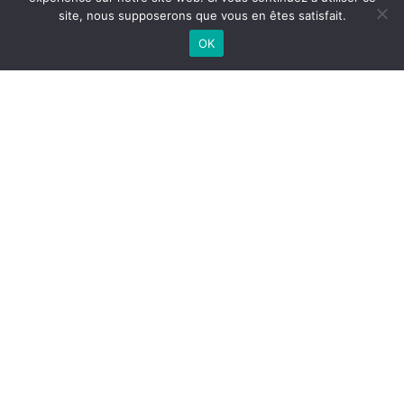
site, nous supposerons que vous en êtes satisfait.
OK
Entraigues-sur-la-Sorgue
04 90 32 46 82
1834, route d’Avignon, 84320 Entraigues-sur-la-Sorgue
Carpentras
04 90 30 34 39
680, avenue Victor Hugo, 84200 Carpentras